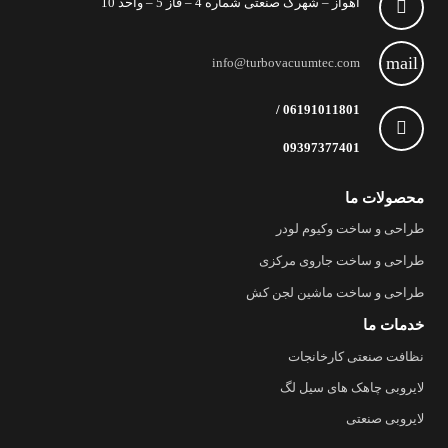
اهواز – شهرک صنعتی شماره 4 – فاز 5 – واحد 10
mail
info@turbovacuumtec.com
06191011801 /
09397377401
محصولات ما
طراحی و ساخت وکیوم لودر
طراحی و ساخت جاروی مرکزی
طراحی و ساخت ماشین لجن کش
خدمات ما
نظافت صنعتی کارخانجات
لایروبی چاهک های سیل لگ
لایروبی صنعتی